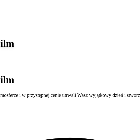
film
film
eam , który profesjonalnie , w miłej atmosferze i w przystępnej cenie utrwali Wasz wyjątk