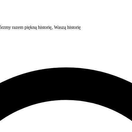
 jest wyjątkowy, zasługuje więc na najlepszą oprawę. Stwórzmy razem piękną historię, Waszą historię