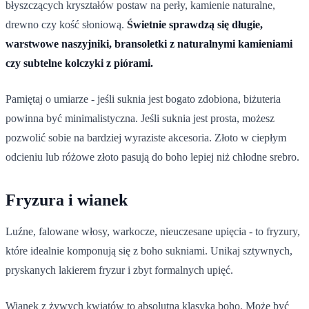
błyszczących kryształów postaw na perły, kamienie naturalne,
drewno czy kość słoniową.
Świetnie sprawdzą się długie,
warstwowe naszyjniki, bransoletki z naturalnymi kamieniami
czy subtelne kolczyki z piórami.
Pamiętaj o umiarze - jeśli suknia jest bogato zdobiona, biżuteria
powinna być minimalistyczna. Jeśli suknia jest prosta, możesz
pozwolić sobie na bardziej wyraziste akcesoria. Złoto w ciepłym
odcieniu lub różowe złoto pasują do boho lepiej niż chłodne srebro.
Fryzura i wianek
Luźne, falowane włosy, warkocze, nieuczesane upięcia - to fryzury,
które idealnie komponują się z boho sukniami. Unikaj sztywnych,
pryskanych lakierem fryzur i zbyt formalnych upięć.
Wianek z żywych kwiatów to absolutna klasyka boho. Może być