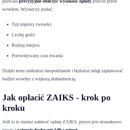
pozwala
precyzyjnie obliczyć wysokość opłaty
jeszcze przed
weselem. Wystarczy podać:
Typ imprezy (wesele)
Liczbę gości
Rodzaj miejsca
Przewidywany czas trwania
Dzięki temu unikniesz niespodzianek i będziesz mógł zaplanować
budżet weselny z większą dokładnością.
Jak opłacić ZAIKS - krok po
kroku
Jeśli to ty musisz załatwić opłatę ZAIKS, proces jest stosunkowo
prosty i
zajmuje dosłownie kilka minut
: